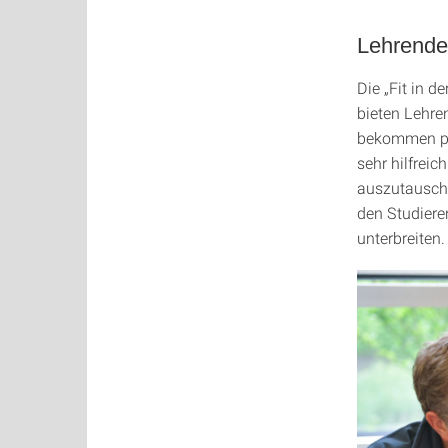
Lehrende
Die „Fit in d
bieten Lehre
bekommen pos
sehr hilfrei
auszutausche
den Studiere
unterbreiten.