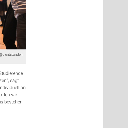
it@L entstanden
 Studierende
zen“, sagt
individuell an
affen wir
us bestehen