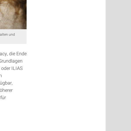
alten und
acy, die Ende
 Grundlagen
 oder ILIAS
m
ügbar,
öherer
für