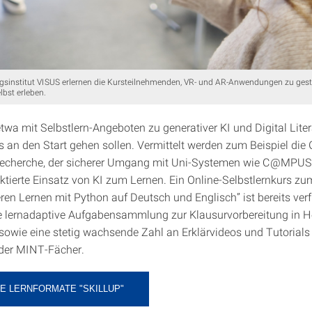
ngsinstitut VISUS erlernen die Kursteilnehmenden, VR- und AR-Anwendungen zu gest
lbst erleben.
etwa mit Selbstlern-Angeboten zu generativer KI und Digital Liter
s an den Start gehen sollen. Vermittelt werden zum Beispiel die
rrecherche, der sicherer Umgang mit Uni-Systemen wie C@MPUS
ektierte Einsatz von KI zum Lernen. Ein Online-Selbstlernkurs zu
en Lernen mit Python auf Deutsch und Englisch” ist bereits verf
 lernadaptive Aufgabensammlung zur Klausurvorbereitung in H
owie eine stetig wachsende Zahl an Erklärvideos und Tutorials 
der MINT-Fächer.
E LERNFORMATE "SKILLUP"