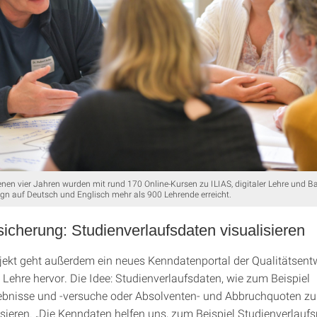
nen vier Jahren wurden mit rund 170 Online-Kursen zu ILIAS, digitaler Lehre und Bar
gn auf Deutsch und Englisch mehr als 900 Lehrende erreicht.
sicherung: Studienverlaufsdaten visualisieren
ekt geht außerdem ein neues Kenndatenportal der Qualitätsent
Lehre hervor. Die Idee: Studienverlaufsdaten, wie zum Beispiel
bnisse und -versuche oder Absolventen- und Abbruchquoten zu 
sieren. „Die Kenndaten helfen uns, zum Beispiel Studienverlaufs