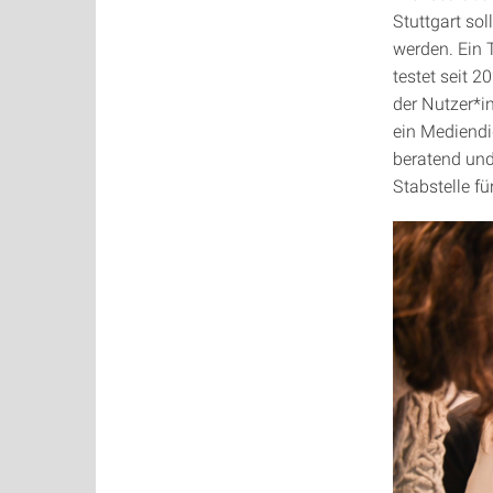
Stuttgart sol
werden. Ein 
testet seit 
der Nutzer*i
ein Mediendi
beratend und
Stabstelle fü