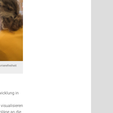
rierefreiheit
wicklung in
visualisieren
pläne an die