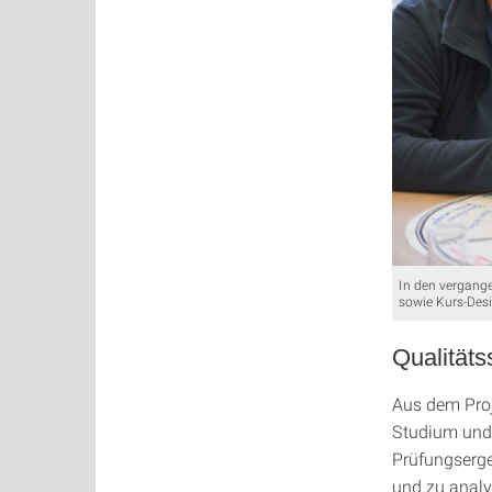
In den vergange
sowie Kurs-Desi
Qualitäts
Aus dem Proj
Studium und 
Prüfungserge
und zu analy