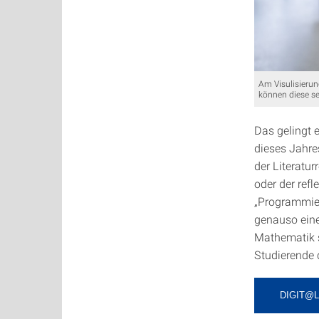
Am Visulisieru
können diese se
Das gelingt 
dieses Jahre
der Literatu
oder der refl
„Programmier
genauso eine
Mathematik s
Studierende 
DIGIT@L