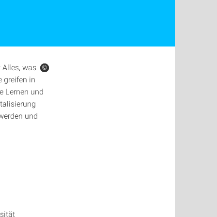
 Alles, was
©
©
©
 greifen in
ne Lernen und
talisierung
 werden und
sität