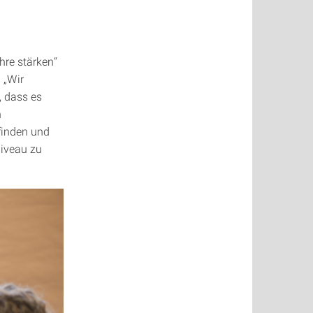
hre stärken“
 „Wir
, dass es
n
 finden und
iveau zu