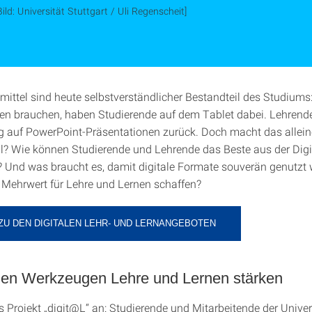
Bild: Universität Stuttgart / Uli Regenscheit]
smittel sind heute selbstverständlicher Bestandteil des Studiums:
en brauchen, haben Studierende auf dem Tablet dabei. Lehrende
g auf PowerPoint-Präsentationen zurück. Doch macht das allei
al? Wie können Studierende und Lehrende das Beste aus der Digi
 Und was braucht es, damit digitale Formate souverän genutzt
 Mehrwert für Lehre und Lernen schaffen?
ZU DEN DIGITALEN LEHR- UND LERNANGEBOTEN
talen Werkzeugen Lehre und Lernen stärken
s Projekt „digit@L“ an: Studierende und Mitarbeitende der Univer