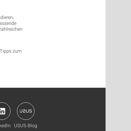
dieren,
fassende
zahlreichen
e Tipps zum
kedIn
USUS-Blog