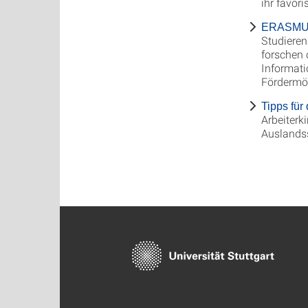
ihr favori
ERASM
Studieren
forschen
Informati
Fördermög
Tipps fü
Arbeiterk
Auslandss