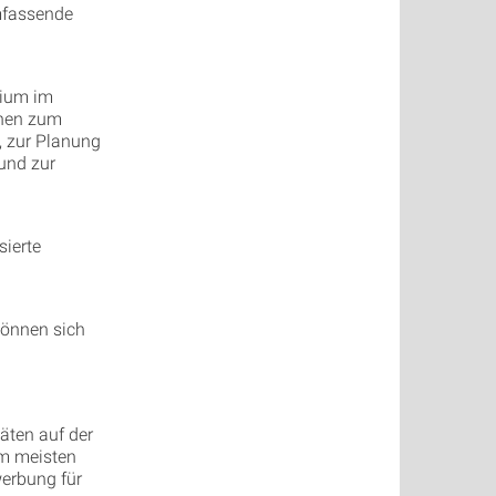
umfassende
dium im
onen zum
, zur Planung
und zur
sierte
können sich
äten auf der
am meisten
werbung für