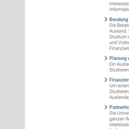
interessi
Informati
Beratung
Die Berat
Ausland. 
Studium i
und Vorbe
Finanzier
Planung 
Ein Ausla
Studieren
Finanzie
Um einen 
Studieren
Auslandau
Partnerh
Die Unive
ganzen We
interessi