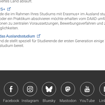
siertes Land abläuft.
US+
de die im Rahmen Ihres Studiums mit Erasmus+ im Ausland stu
 oder ein Praktikum absolvieren möchte erhalten vom DAAD um
onen zu zentralen Voraussetzungen, Bewerbungsverfahren und 
lichkeiten.
r das Auslandsstudium
ind.de stellt speziell für Studierende der ersten Generation einig
tudium bereit.
Facebook
Instagram
Bluesky
Mastodon
YouTube
Lin