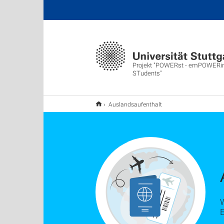
Projekt "POWERst - emPOWERing
STudents"
Auslandsaufenthalt
E