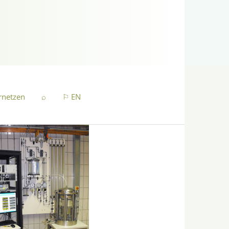
rnetzen
⌕
⚐ EN