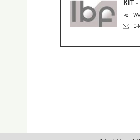
KIT 
We
E-