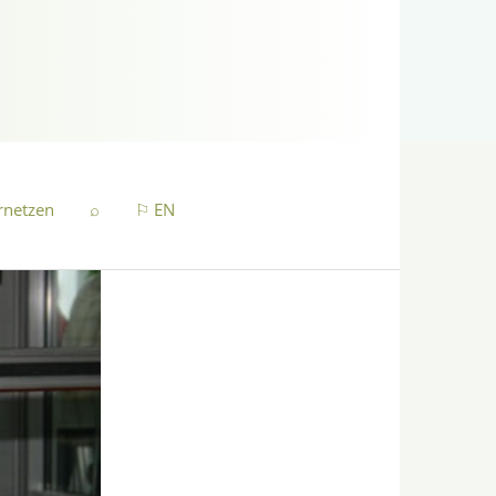
rnetzen
⌕
⚐ EN