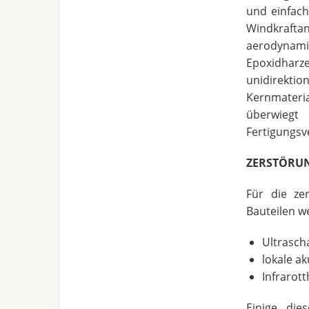
und einfach
Windkraft
aerodynami
Epoxidhar
unidirekt
Kernmateri
überwiegt
Fertigungsv
ZERSTÖRU
Für die ze
Bauteilen w
Ultrasch
lokale a
Infrarot
Einige die