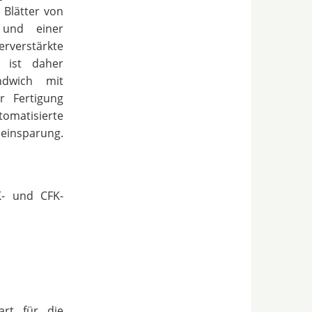
 Blätter von
 und einer
rverstärkte
 ist daher
ndwich mit
r Fertigung
matisierte
neinsparung.
K- und CFK-
art für die