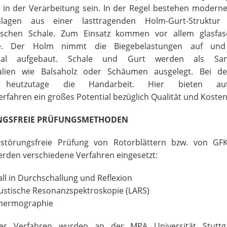
 in der Verarbeitung sein. In der Regel bestehen moderne
anlagen aus einer lasttragenden Holm-Gurt-Struktur
schen Schale. Zum Einsatz kommen vor allem glasfase
ze. Der Holm nimmt die Biegebelastungen auf und
ional aufgebaut. Schale und Gurt werden als Sa
alien wie Balsaholz oder Schäumen ausgelegt. Bei de
 heutzutage die Handarbeit. Hier bieten auto
erfahren ein großes Potential bezüglich Qualität und Koste
NGSFREIE PRÜFUNGSMETHODEN
rstörungsfreie Prüfung von Rotorblättern bzw. von GF
erden verschiedene Verfahren eingesetzt:
all in Durchschallung und Reflexion
kustische Resonanzspektroskopie (LARS)
thermographie
ser Verfahren wurden an der MPA Universität Stuttg