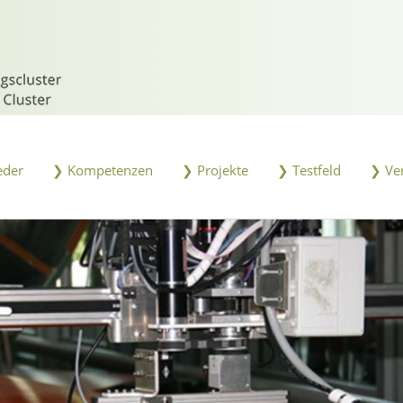
eder
❯ Kompetenzen
❯ Projekte
❯ Testfeld
❯ Ve