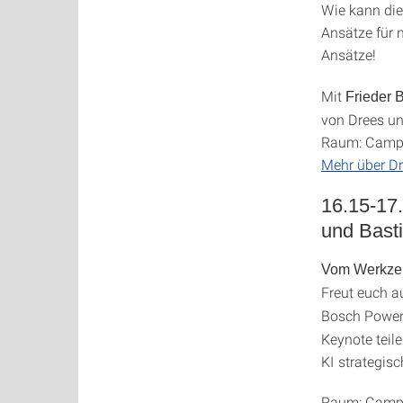
Wie kann die
Ansätze für 
Ansätze!
Mit
Frieder 
von Drees u
Raum: Campus
Mehr über Dr
16.15-17
und Basti
Vom Werkzeug
Freut euch a
Bosch Power
Keynote teile
KI strategisc
Raum: Campus