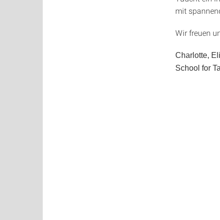
mit spannend
Wir freuen u
Charlotte, El
School for T