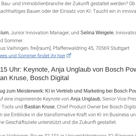
 Bau- und Immobilienbranche der Zukunft gestaltet werden? Ob
nachhaltiges Bauen oder der Einsatz von KI: Taucht ein in innova
, Junior Innovation Manager, und
, Innovat
Blum
Selina Weigele
nd Sommer.
 Vaihingen, frei[raum], Pfaffenwaldring 45, 70569 Stuttgart
ees und Sommer findet ihr hier
.15 Uhr: Keynote, Anja Unglaub von Bosch Po
an Kruse, Bosch Digital
 zum Meisterwerk: KI in Vertrieb und Marketing bei Bosch Po
uf eine inspirierende Keynote von
, Senior Vice Pre
Anja Unglaub
 Tools und
, Chief Product Owner bei Bosch Digital
Bastian Kruse
n sie Einblicke in die transformative Kraft von KI im Business un
he Geschäftsziele unterstützt und die Zukunft gestaltet.
 Vaihingen, Raum 32.101 in Universitätsstrasse 32 (Eingang 