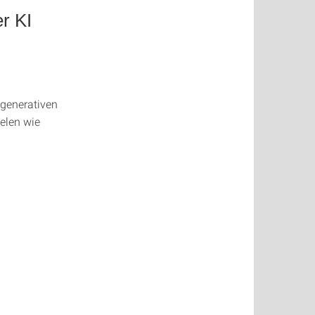
r KI
 generativen
elen wie
.