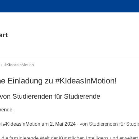
#KIdeasInMotion
he Einladung zu #KIdeasInMotion!
von Studierenden für Studierende
rende,
ei
am
- von Studierenden für Studi
#KIdeasInMotion
2. Mai 2024
 die faszinierende Welt der Künstlichen Intelligenz und erweiter