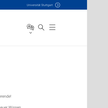
Uni
versität Stuttgart
erende!
t euer Wissen