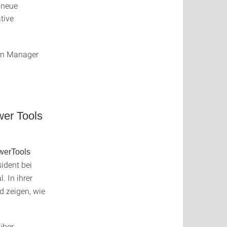
 neue
tive
ion Manager
wer Tools
werTools
sident bei
. In ihrer
d zeigen, wie
über