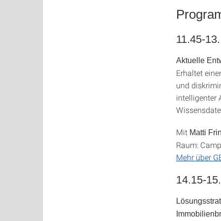
Program
11.45-13
Aktuelle Ent
Erhaltet ein
und diskrimi
intelligente
Wissensdate
Mit
Matti Fri
Raum: Campus
Mehr über GEB
14.15-15
Lö
sungsstrat
Immobilienb