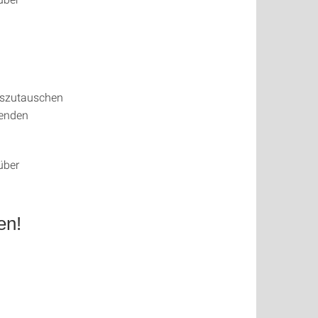
auszutauschen
menden
über
en!