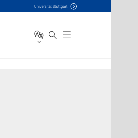
Uni
versität Stuttgart