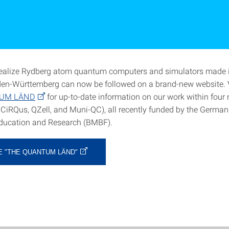
 realize Rydberg atom quantum computers and simulators made 
n-Württemberg can now be followed on a brand-new website. Vi
UM LÄND
for up-to-date information on our work within four
iRQus, QZell, and Muni-QC), all recently funded by the German
Education and Research (BMBF).
E "THE QUANTUM LÄND"