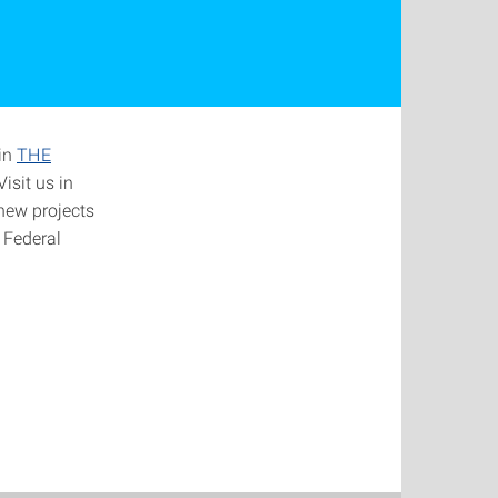
in
THE
sit us in
 new projects
 Federal