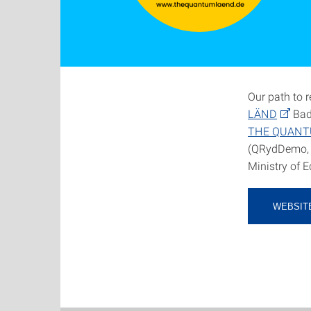
Our path to
LÄND
Bade
THE QUANT
(QRydDemo, C
Ministry of 
WEBSIT