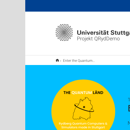
Projekt QRydDemo
Enter the Quantum Länd!
1