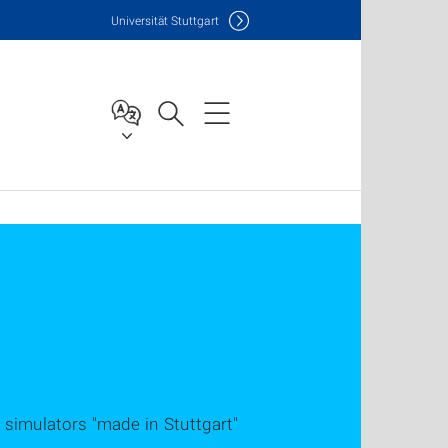
Uni
versität Stuttgart
imulators "made in Stuttgart"