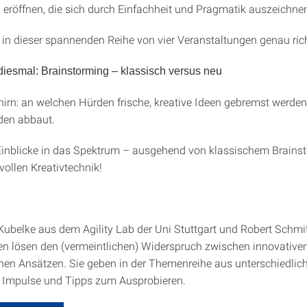
eröffnen, die sich durch Einfachheit und Pragmatik auszeichne
 in dieser spannenden Reihe von vier Veranstaltungen genau rich
diesmal:
Brainstorming – klassisch versus neu
irn: an welchen Hürden frische, kreative Ideen gebremst werde
den abbaut.
inblicke in das Spektrum – ausgehend von klassischem Brains
vollen Kreativtechnik!
ubelke aus dem Agility Lab der Uni Stuttgart und Robert Schmit
 lösen den (vermeintlichen) Widerspruch zwischen innovativ
hen Ansätzen. Sie geben in der Themenreihe aus unterschiedlic
 Impulse und Tipps zum Ausprobieren.