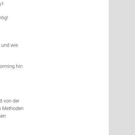
n?
tig!
n und wie
torming hin
t von der
en Methoden
hen