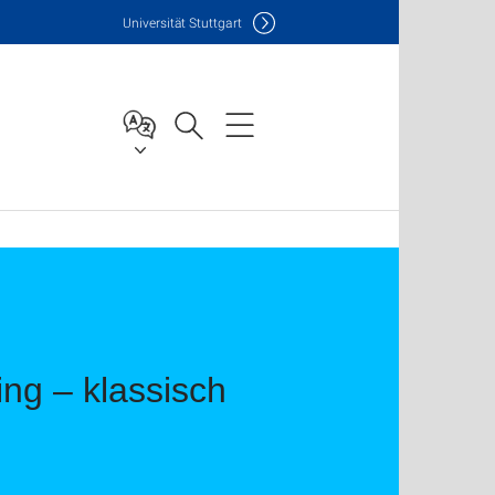
Uni
versität Stuttgart
ng – klassisch