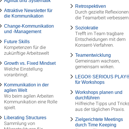
Agilität und Systematik
Retrospektiven
Attraktive Newsletter für
Durch gezielte Reflexionen
die Kommunikation
die Teamarbeit verbessern
Change-Kommunikation
Soziokratie
und ‑Management
Trefft im Team tragbare
Entscheidungen mit dem
Future Skills
Konsent-Verfahren.
Kompetenzen für die
zukünftige Arbeitswelt
Teamentwicklung
Gemeinsam wachsen,
Growth vs. Fixed Mindset
gemeinsam wirken.
Welche Einstellung
voranbringt.
LEGO® SERIOUS PLAY
für Workshops
Kommunikation in der
agilen Welt
Workshops planen und
Wo beim agilen Arbeiten
durchführen
Kommunikation eine Rolle
Hilfreiche Tipps und Trick
spielt.
aus der täglichen Praxis.
Liberating Structures
Zielgerichtete Meetings
Sammlung von
durch Time Keeping
Mikrostrukturen für