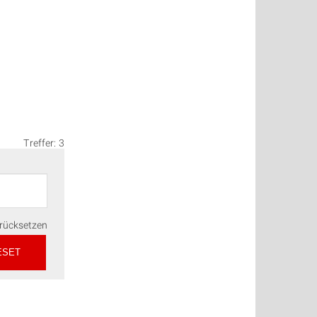
Treffer: 3
urücksetzen
ESET